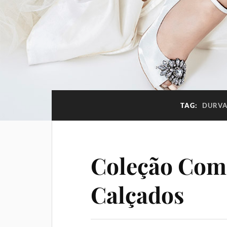
TAG:
DURVA
Coleção Comf
Calçados