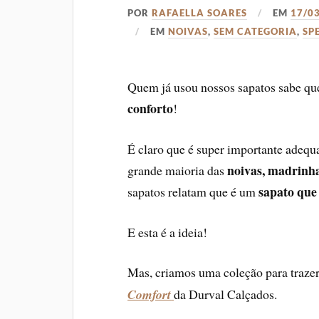
POR
RAFAELLA SOARES
EM
17/0
EM
NOIVAS
,
SEM CATEGORIA
,
SP
Quem já usou nossos sapatos sabe que
conforto
!
É claro que é super importante adequa
noivas, madrinh
grande maioria das
sapato que v
sapatos relatam que é um
E esta é a ideia!
Mas, criamos uma coleção para traz
Comfort
da Durval Calçados.