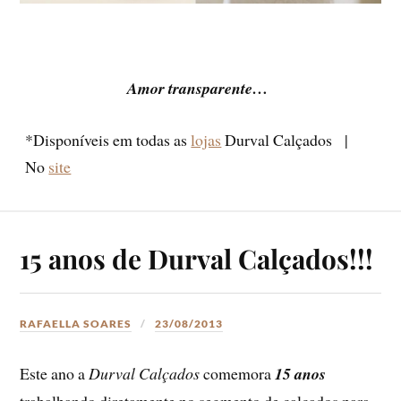
Amor transparente…
*Disponíveis em todas as
lojas
Durval Calçados |
No
site
15 anos de Durval Calçados!!!
RAFAELLA SOARES
23/08/2013
Este ano a
Durval Calçados
comemora
15 anos
trabalhando diretamente no segmento de calçados para